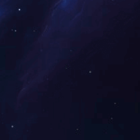
报告
团
通安
8
9
10
全新
...
下一页
标杆
走进方大
九游
体育网页版登录入口
集团成员
公司
动态
九游（中
国）
九游（中
国）