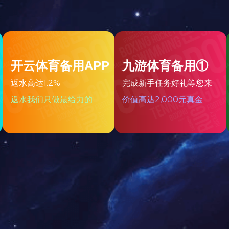
港东
今日
批“质
铁线
空降
量强
站台
深圳
市建
2025.04.23
2025.04.16
2025.03.26
门加
方大
设领
智启
中共
开门
装项
城！
军企
未来
江西
红 |
目圆
刘伟
业”称
绿动
省委
喜迎
满竣
强、
号
VIEW
VIEW
VIEW
新程
副书
中
工，
马丽
MORE
MORE
MORE
| 一
记、
标！
方
将携
图读
省长
方大
大“即
团队
懂方
叶建
集
装即
现身
大集
春一
团“连
用”技
方大
上一页
1
团
行考
中三
术打
城影
2024
察方
元”
造轨
院
...
6
7
年度
大集
道交